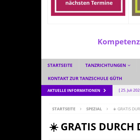
Kompetenzz
STARTSEITE
TANZRICHTUNGEN
KONTAKT ZUR TANZSCHULE GÜTH
[ 25. Juli 20
AKTUELLE INFORMATIONEN
[ 1. Juli 2026
STARTSEITE
SPEZIAL
☀️ GRATIS DU
[ 3. Juni 202
[ 5. Mai 202
☀️ GRATIS DURCH 
AKTUELL