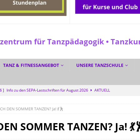
entrum für Tanzpädagogik • Tanzkuns
TANZ & FITNESSANGEBOT
UNSERE TANZSCHULE
26 ]
Info zu den SEPA-Lastschriften für August 2026
AKTUELL
 ]
☀️ Sommerferien? Bei uns wird trotzdem getanzt! 💜
SPEZIAL
RCH DEN SOMMER TANZEN? Ja! 💃🕺
6 ]
☀️ GRATIS DURCH DEN SOMMER TANZEN? Ja! 💃🕺
SPEZIAL
6 ]
Dreifacher Deutscher Meistertitel für die Tanzschule Güth
DEN SOMMER TANZEN? Ja! 💃