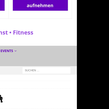
t • Fitness
EVENTS
