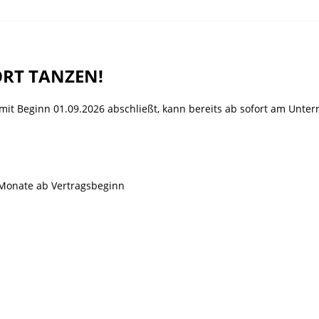
26 ]
🎉 Noch freie Plätze beim Ferienspaß der Tanzschule Güth! 💃🕺
ORT TANZEN!
mit Beginn 01.09.2026 abschließt, kann bereits ab sofort am Unter
e Monate ab Vertragsbeginn