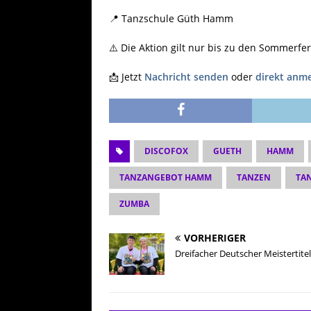
📍 Tanzschule Güth Hamm
⚠️ Die Aktion gilt nur bis zu den Sommerfer
📩 Jetzt
Nachricht senden
oder
direkt anm
DISCOFOX
GUETH
HAMM
TANZANGEBOT HAMM
TANZEN
TA
ZUMBA
VORHERIGER
Dreifacher Deutscher Meistertite