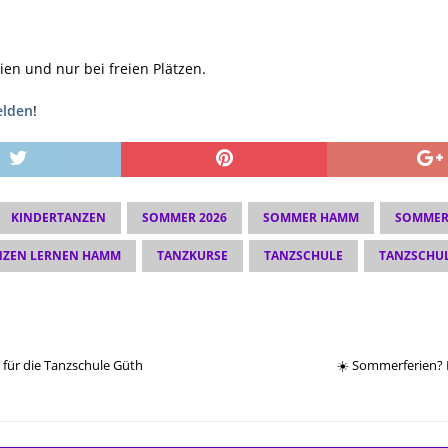
ien und nur bei freien Plätzen.
elden
!
KINDERTANZEN
SOMMER 2026
SOMMER HAMM
SOMMER
NZEN LERNEN HAMM
TANZKURSE
TANZSCHULE
TANZSCHU
l für die Tanzschule Güth
☀️ Sommerferien? B