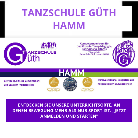
TANZSCHULE GÜTH
HAMM
ENTDECKEN SIE UNSERE UNTERRICHTSORTE, AN
DENEN BEWEGUNG MEHR ALS NUR SPORT IST. „JETZT
ANMELDEN UND STARTEN“