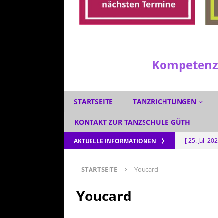
Kompetenzz
STARTSEITE
TANZRICHTUNGEN
KONTAKT ZUR TANZSCHULE GÜTH
[ 25. Juli 20
AKTUELLE INFORMATIONEN
[ 1. Juli 2026
STARTSEITE
Youcard
[ 3. Juni 202
[ 5. Mai 202
Youcard
AKTUELL