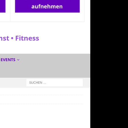
t • Fitness
EVENTS