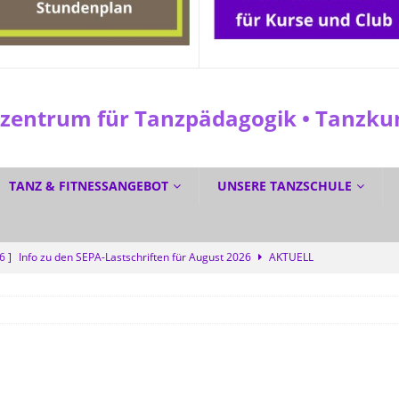
entrum für Tanzpädagogik • Tanzkuns
TANZ & FITNESSANGEBOT
UNSERE TANZSCHULE
26 ]
Info zu den SEPA-Lastschriften für August 2026
AKTUELL
 ]
☀️ Sommerferien? Bei uns wird trotzdem getanzt! 💜
SPEZIAL
6 ]
☀️ GRATIS DURCH DEN SOMMER TANZEN? Ja! 💃🕺
SPEZIAL
6 ]
Dreifacher Deutscher Meistertitel für die Tanzschule Güth