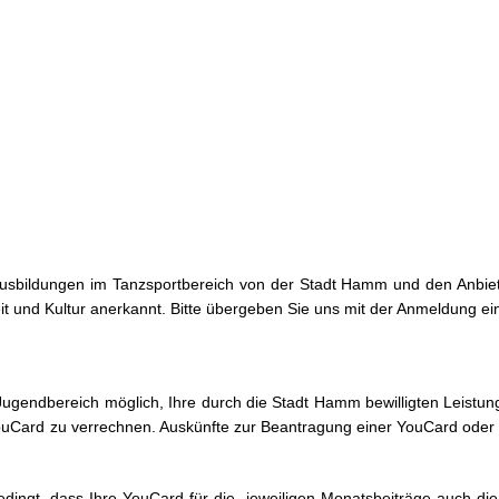
26 ]
🎉 Noch freie Plätze beim Ferienspaß der Tanzschule Güth! 💃🕺
usbildungen im Tanzsportbereich von der Stadt Hamm und den Anbiete
eit und Kultur anerkannt. Bitte übergeben Sie uns mit der Anmeldung ei
Jugendbereich möglich, Ihre durch die Stadt Hamm bewilligten Leistu
uCard zu verrechnen. Auskünfte zur Beantragung einer YouCard oder
bedingt, dass Ihre YouCard für die jeweiligen Monatsbeiträge auch d