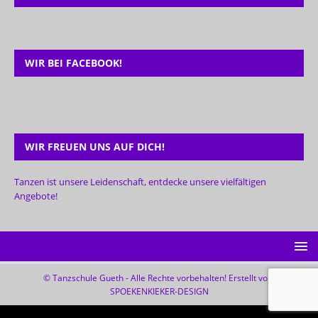
WIR BEI FACEBOOK!
WIR FREUEN UNS AUF DICH!
Tanzen ist unsere Leidenschaft, entdecke unsere vielfältigen
Angebote!
© Tanzschule Gueth - Alle Rechte vorbehalten! Erstellt von:
SPOEKENKIEKER-DESIGN
WordPress Cookie Plugin von Real Cookie Banner