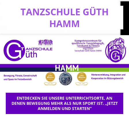
TANZSCHULE GÜTH
HAMM
ENTDECKEN SIE UNSERE UNTERRICHTSORTE, AN
DENEN BEWEGUNG MEHR ALS NUR SPORT IST. „JETZT
ANMELDEN UND STARTEN“