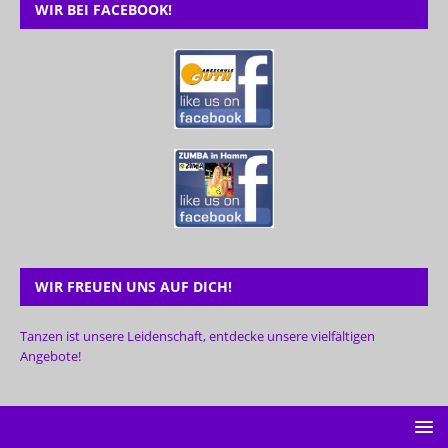
WIR BEI FACEBOOK!
WIR FREUEN UNS AUF DICH!
Tanzen ist unsere Leidenschaft, entdecke unsere vielfältigen
Angebote!