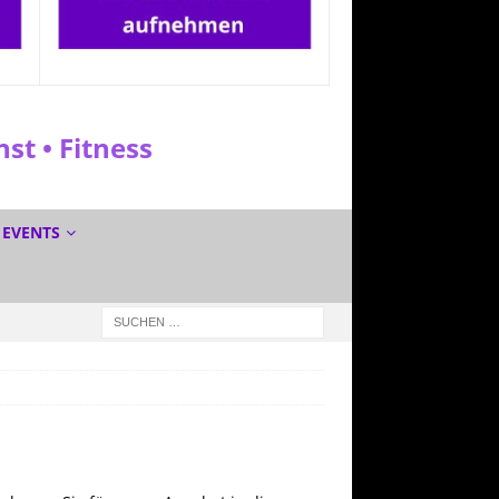
t • Fitness
EVENTS