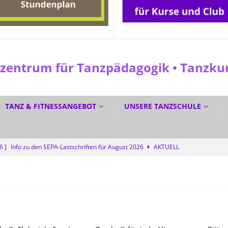
entrum für Tanzpädagogik • Tanzkuns
TANZ & FITNESSANGEBOT
UNSERE TANZSCHULE
26 ]
Info zu den SEPA-Lastschriften für August 2026
AKTUELL
 ]
Sommerferien? Bei uns wird trotzdem getanzt!
SPEZIAL
6 ]
GRATIS DURCH DEN SOMMER TANZEN? Ja!
SPEZIAL
6 ]
Dreifacher Deutscher Meistertitel für die Tanzschule Güth