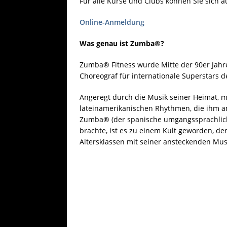
Für alle Kurse und Clubs können Sie sich a
Online-Anmeldung
Was genau ist Zumba®?
Zumba® Fitness wurde Mitte der 90er Jahre
Choreograf für internationale Superstars d
Angeregt durch die Musik seiner Heimat, m
lateinamerikanischen Rhythmen, die ihm am
Zumba® (der spanische umgangssprachliche
brachte, ist es zu einem Kult geworden, de
Altersklassen mit seiner ansteckenden Mus