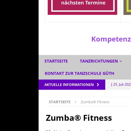
Kompetenzz
STARTSEITE
TANZRICHTUNGEN
KONTAKT ZUR TANZSCHULE GÜTH
[ 25. Juli 20
AKTUELLE INFORMATIONEN
[ 1. Juli 2026
STARTSEITE
Zumba® Fitness
[ 3. Juni 202
[ 5. Mai 202
Zumba® Fitness
AKTUELL