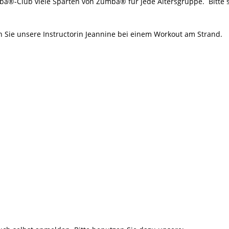
a®-Club viele Sparten von Zumba® für jede Altersgruppe. Bitte s
26 ]
Noch freie Plätze beim Ferienspaß der Tanzschule Güth!
ELL
n Sie unsere Instructorin Jeannine bei einem Workout am Strand.