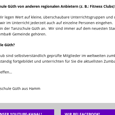
le Güth von anderen regionalen Anbietern (z. B.: Fitness Clubs)
Wir legen Wert auf kleine, überschaubare Unterrichtsgruppen und 
ir im Unterricht jederzeit auch auf einzelne Personen eingehen. W
 der Tanzschule Güth an. Wir sind immer auf dem neuesten Stand
Zumba® Gemeinde gehören.
le Güth?
b sind selbstverständlich geprüfte Mitglieder im weltweiten zumb
tändig fortgebildet und unterrichten für Sie die aktuellsten Zum
reffen…
nzschule Güth aus Hamm
NSER YOUTUBE-KANAL!
WIR BEI FACEBOOK!