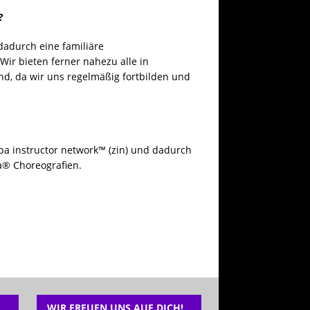
?
dadurch eine familiäre
ir bieten ferner nahezu alle in
, da wir uns regelmäßig fortbilden und
a instructor network™ (zin) und dadurch
ba® Choreografien.
WIR FREUEN UNS AUF DICH!