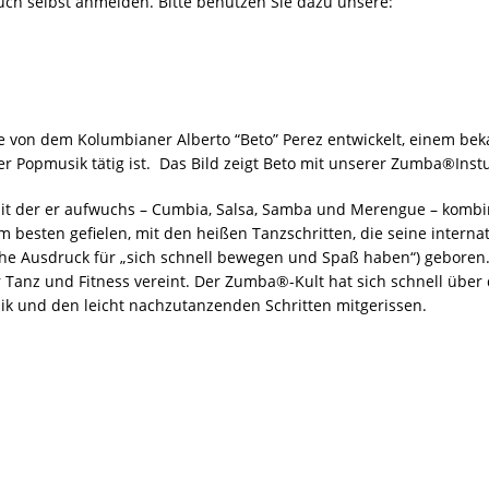
uch selbst anmelden. Bitte benutzen Sie dazu unsere:
 von dem Kolumbianer Alberto “Beto” Perez entwickelt, einem beka
er Popmusik tätig ist. Das Bild zeigt Beto mit unserer Zumba®Instu
it der er aufwuchs – Cumbia, Salsa, Samba und Merengue – kombin
 besten gefielen, mit den heißen Tanzschritten, die seine intern
 Ausdruck für „sich schnell bewegen und Spaß haben“) geboren. 
r Tanz und Fitness vereint. Der Zumba®-Kult hat sich schnell über 
ik und den leicht nachzutanzenden Schritten mitgerissen.