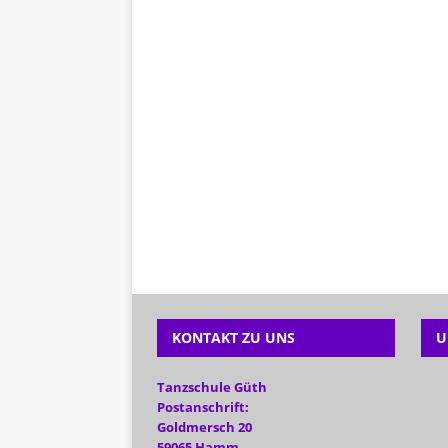
KONTAKT ZU UNS
U
Tanzschule Güth
Postanschrift:
Goldmersch 20
59065 Hamm