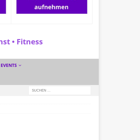
t • Fitness
EVENTS