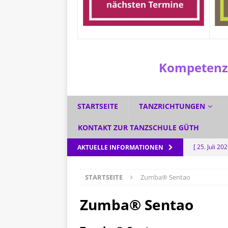
Kompetenzz
STARTSEITE
TANZRICHTUNGEN
KONTAKT ZUR TANZSCHULE GÜTH
[ 25. Juli 20
AKTUELLE INFORMATIONEN
[ 1. Juli 2026
STARTSEITE
Zumba® Sentao
[ 3. Juni 202
[ 5. Mai 202
Zumba® Sentao
AKTUELL