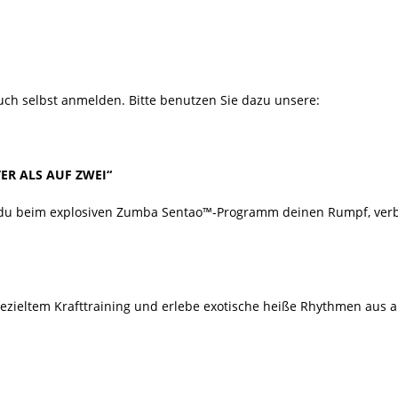
26 ]
🎉 Noch freie Plätze beim Ferienspaß der Tanzschule Güth! 💃🕺
uch selbst anmelden. Bitte benutzen Sie dazu unsere:
ER ALS AUF ZWEI“
st du beim explosiven Zumba Sentao™-Programm deinen Rumpf, verb
ezieltem Krafttraining und erlebe exotische heiße Rhythmen aus al