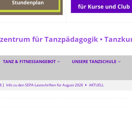
entrum für Tanzpädagogik • Tanzkuns
TANZ & FITNESSANGEBOT
UNSERE TANZSCHULE
26 ]
Info zu den SEPA-Lastschriften für August 2026
AKTUELL
 ]
☀️ Sommerferien? Bei uns wird trotzdem getanzt! 💜
SPEZIAL
6 ]
☀️ GRATIS DURCH DEN SOMMER TANZEN? Ja! 💃🕺
SPEZIAL
6 ]
Dreifacher Deutscher Meistertitel für die Tanzschule Güth