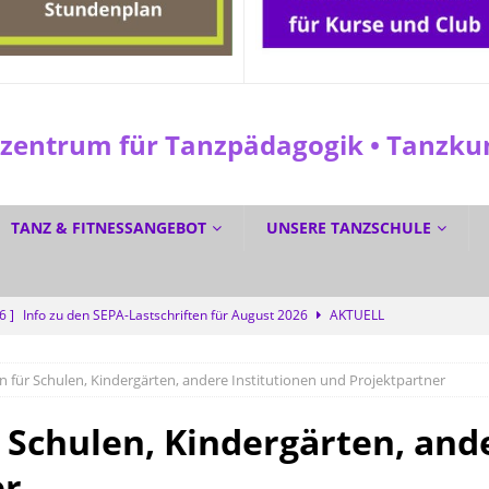
entrum für Tanzpädagogik • Tanzkuns
TANZ & FITNESSANGEBOT
UNSERE TANZSCHULE
26 ]
Info zu den SEPA-Lastschriften für August 2026
AKTUELL
 ]
Sommerferien? Bei uns wird trotzdem getanzt!
SPEZIAL
 für Schulen, Kindergärten, andere Institutionen und Projektpartner
6 ]
GRATIS DURCH DEN SOMMER TANZEN? Ja!
SPEZIAL
6 ]
Dreifacher Deutscher Meistertitel für die Tanzschule Güth
 Schulen, Kindergärten, and
er