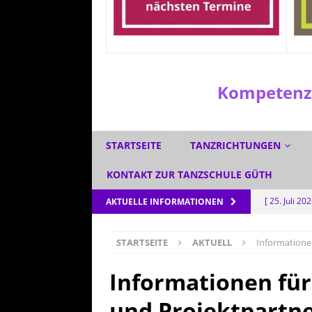
Kompetenzz
STARTSEITE
TANZRICHTUNGEN
KONTAKT ZUR TANZSCHULE GÜTH
[ 25. Juli 20
AKTUELLE INFORMATIONEN
[ 1. Juli 2026
STARTSEITE
AKTUELL
Informationen
[ 3. Juni 202
[ 5. Mai 202
Informationen für
AKTUELL
und Projektpartn