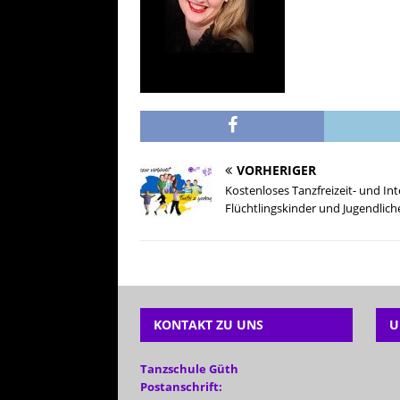
VORHERIGER
Kostenloses Tanzfreizeit- und In
Flüchtlingskinder und Jugendlich
KONTAKT ZU UNS
U
Tanzschule Güth
Postanschrift: