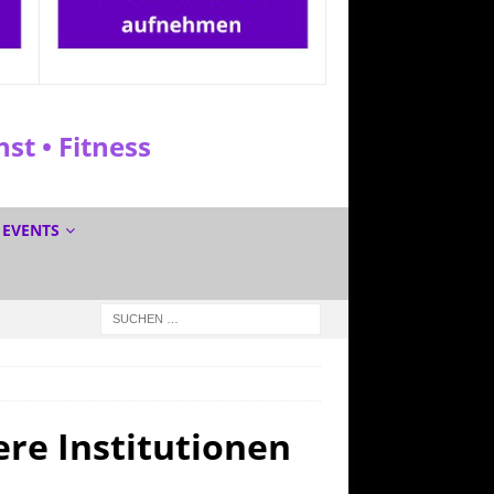
t • Fitness
EVENTS
ere Institutionen