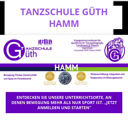
TANZSCHULE GÜTH
HAMM
ENTDECKEN SIE UNSERE UNTERRICHTSORTE, AN
DENEN BEWEGUNG MEHR ALS NUR SPORT IST. „JETZT
ANMELDEN UND STARTEN“