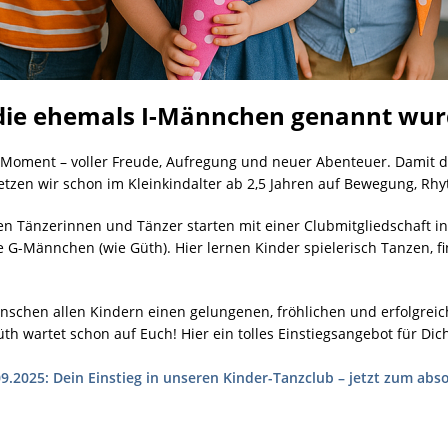
, die ehemals I-Männchen genannt wur
r Moment – voller Freude, Aufregung und neuer Abenteuer. Damit 
setzen wir schon im Kleinkindalter ab 2,5 Jahren auf Bewegung, Rh
en Tänzerinnen und Tänzer starten mit einer Clubmitgliedschaft i
ie G-Männchen (wie Güth). Hier lernen Kinder spielerisch Tanzen,
chen allen Kindern einen gelungenen, fröhlichen und erfolgreic
th wartet schon auf Euch! Hier ein tolles Einstiegsangebot für Dic
.2025: Dein Einstieg in unseren Kinder-Tanzclub – jetzt zum abso