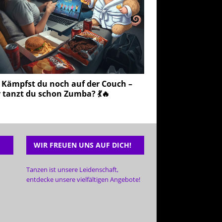
 Kämpfst du noch auf der Couch –
 tanzt du schon Zumba? 💃🔥
WIR FREUEN UNS AUF DICH!
Tanzen ist unsere Leidenschaft,
entdecke unsere vielfältigen Angebote!