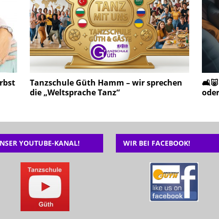
rbst
Tanzschule Güth Hamm – wir sprechen
🛋️
die „Weltsprache Tanz“
oder
NSER YOUTUBE-KANAL!
WIR BEI FACEBOOK!