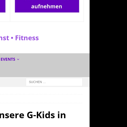
t • Fitness
EVENTS
unsere G-Kids in