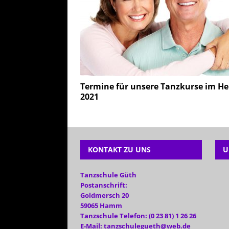
Termine für unsere Tanzkurse im He
2021
KONTAKT ZU UNS
U
Tanzschule Güth
Postanschrift:
Goldmersch 20
59065 Hamm
Tanzschule Telefon: (0 23 81) 1 26 26
E-Mail: tanzschulegueth@web.de