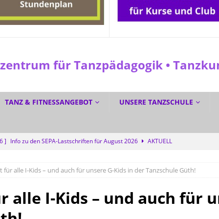
entrum für Tanzpädagogik • Tanzkuns
TANZ & FITNESSANGEBOT
UNSERE TANZSCHULE
26 ]
Info zu den SEPA-Lastschriften für August 2026
AKTUELL
 ]
☀️ Sommerferien? Bei uns wird trotzdem getanzt! 💜
SPEZIAL
t für alle I-Kids – und auch für unsere G-Kids in der Tanzschule Güth!
6 ]
☀️ GRATIS DURCH DEN SOMMER TANZEN? Ja! 💃🕺
SPEZIAL
6 ]
Dreifacher Deutscher Meistertitel für die Tanzschule Güth
r alle I-Kids – und auch für 
th!