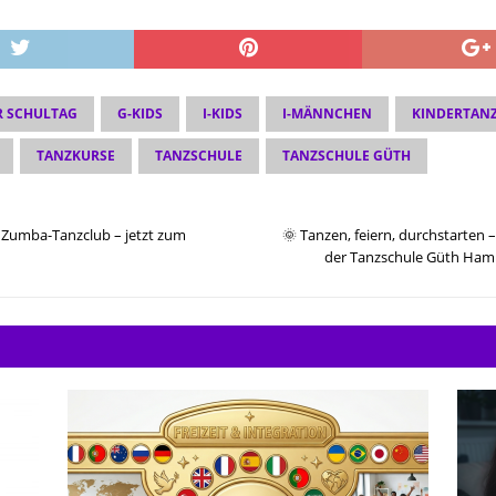
R SCHULTAG
G-KIDS
I-KIDS
I-MÄNNCHEN
KINDERTAN
TANZKURSE
TANZSCHULE
TANZSCHULE GÜTH
n Zumba-Tanzclub – jetzt zum
🌞 Tanzen, feiern, durchstarten
der Tanzschule Güth Hamm