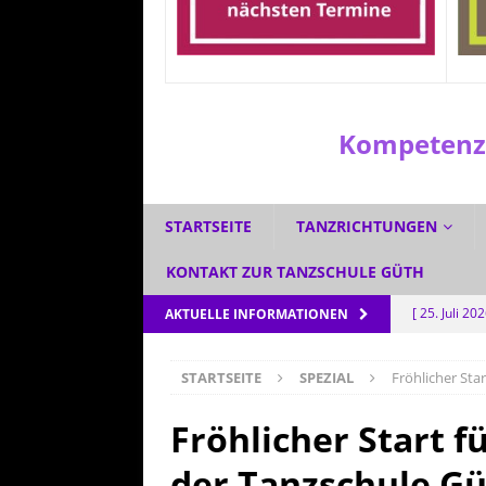
Kompetenzz
STARTSEITE
TANZRICHTUNGEN
KONTAKT ZUR TANZSCHULE GÜTH
[ 25. Juli 20
AKTUELLE INFORMATIONEN
[ 1. Juli 2026
STARTSEITE
SPEZIAL
Fröhlicher Star
[ 3. Juni 202
[ 5. Mai 202
Fröhlicher Start fü
AKTUELL
der Tanzschule Gü