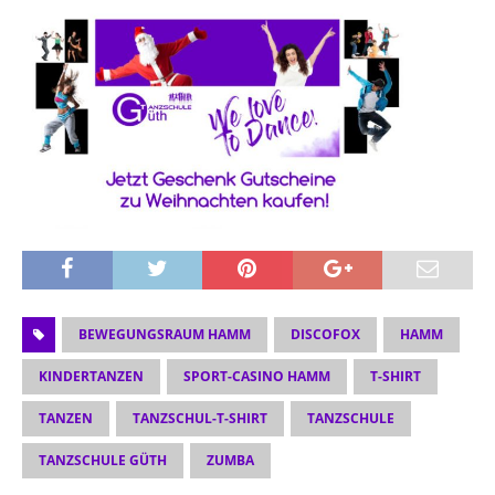
BEWEGUNGSRAUM HAMM
DISCOFOX
HAMM
KINDERTANZEN
SPORT-CASINO HAMM
T-SHIRT
TANZEN
TANZSCHUL-T-SHIRT
TANZSCHULE
TANZSCHULE GÜTH
ZUMBA