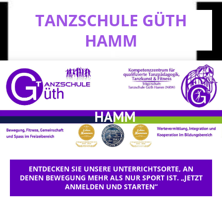
TANZSCHULE GÜTH
HAMM
ENTDECKEN SIE UNSERE UNTERRICHTSORTE, AN
DENEN BEWEGUNG MEHR ALS NUR SPORT IST. „JETZT
ANMELDEN UND STARTEN“