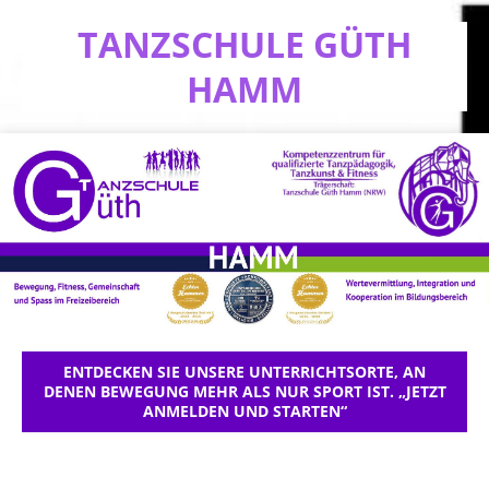
TANZSCHULE GÜTH
HAMM
ENTDECKEN SIE UNSERE UNTERRICHTSORTE, AN
DENEN BEWEGUNG MEHR ALS NUR SPORT IST. „JETZT
ANMELDEN UND STARTEN“