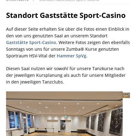
Standort Gaststätte Sport-Casino
Auf dieser Seite erhalten Sie über die Fotos einen Einblick in
den von uns genutzten Saal an unserem Standort
Gaststätte Sport-Casino
. Weitere Fotos zeigen den ebenfalls
Sonntags von uns für unsere Zumba® Kurse genutzten
Sportraum HSV-Vital der
Hammer SpVg
.
Diesen Saal nutzen wir sowohl für unsere Tanzkurse nach
der jeweiligen Kursplanung als auch für unsere Mitglieder
in den jeweiligen Tanzclubs.