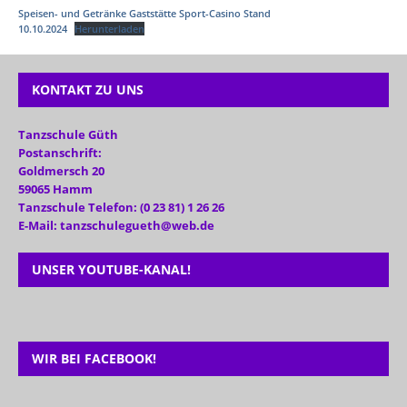
Speisen- und Getränke Gaststätte Sport-Casino Stand
10.10.2024
Herunterladen
KONTAKT ZU UNS
Tanzschule Güth
Postanschrift:
Goldmersch 20
59065 Hamm
Tanzschule Telefon: (0 23 81) 1 26 26
E-Mail: tanzschulegueth@web.de
UNSER YOUTUBE-KANAL!
WIR BEI FACEBOOK!