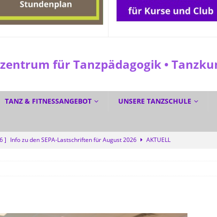
entrum für Tanzpädagogik • Tanzkuns
TANZ & FITNESSANGEBOT
UNSERE TANZSCHULE
26 ]
Info zu den SEPA-Lastschriften für August 2026
AKTUELL
 ]
☀️ Sommerferien? Bei uns wird trotzdem getanzt! 💜
SPEZIAL
6 ]
☀️ GRATIS DURCH DEN SOMMER TANZEN? Ja! 💃🕺
SPEZIAL
6 ]
Dreifacher Deutscher Meistertitel für die Tanzschule Güth