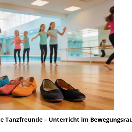
26 ]
🎉 Noch freie Plätze beim Ferienspaß der Tanzschule Güth! 💃🕺
alle Tanzfreunde – Unterricht im Bewegungsrau