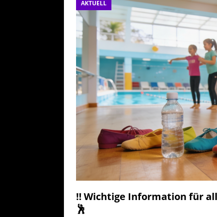
AKTUELL
[ 25. Juli 20
AKTUELL
‼️ Wichtige Information für 
🕺