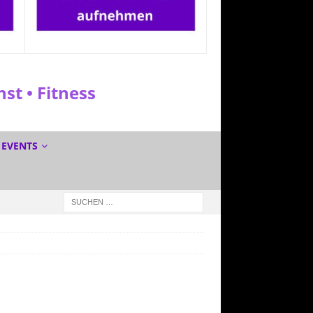
t • Fitness
EVENTS