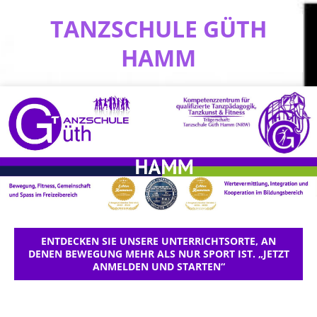
TANZSCHULE GÜTH
HAMM
ENTDECKEN SIE UNSERE UNTERRICHTSORTE, AN
DENEN BEWEGUNG MEHR ALS NUR SPORT IST. „JETZT
ANMELDEN UND STARTEN“