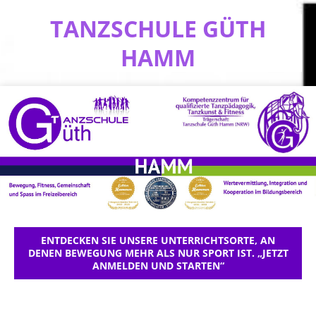
TANZSCHULE GÜTH
HAMM
ENTDECKEN SIE UNSERE UNTERRICHTSORTE, AN
DENEN BEWEGUNG MEHR ALS NUR SPORT IST. „JETZT
ANMELDEN UND STARTEN“