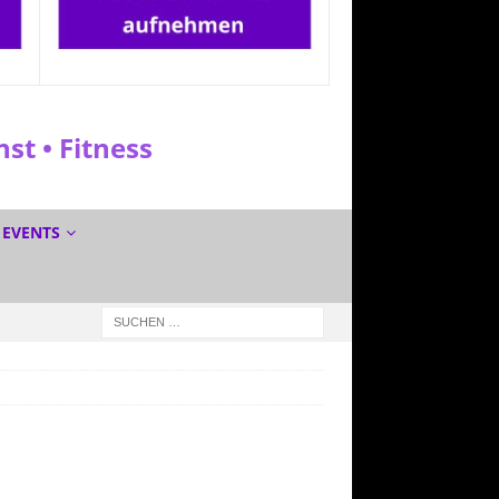
t • Fitness
EVENTS