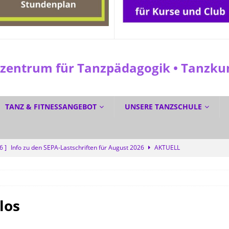
entrum für Tanzpädagogik • Tanzkuns
TANZ & FITNESSANGEBOT
UNSERE TANZSCHULE
26 ]
Info zu den SEPA-Lastschriften für August 2026
AKTUELL
 ]
☀️ Sommerferien? Bei uns wird trotzdem getanzt! 💜
SPEZIAL
6 ]
☀️ GRATIS DURCH DEN SOMMER TANZEN? Ja! 💃🕺
SPEZIAL
6 ]
Dreifacher Deutscher Meistertitel für die Tanzschule Güth
los