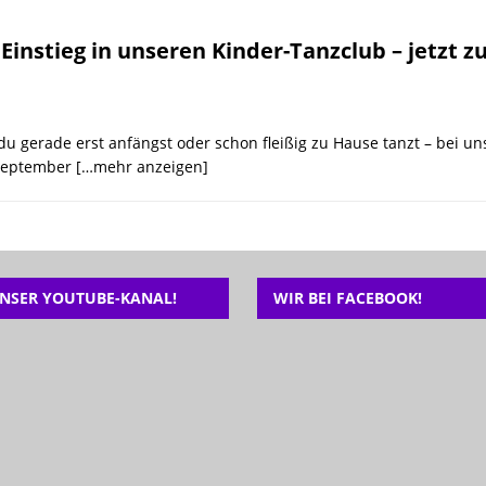
26 ]
🎉 Noch freie Plätze beim Ferienspaß der Tanzschule Güth! 💃🕺
instieg in unseren Kinder-Tanzclub – jetzt zu
du gerade erst anfängst oder schon fleißig zu Hause tanzt – bei u
 September
[…mehr anzeigen]
NSER YOUTUBE-KANAL!
WIR BEI FACEBOOK!