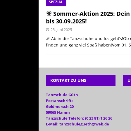
SPEZIAL
[ 25. Juli 20
🌞 Sommer-Aktion 2025: Dein E
AKTUELL
bis 30.09.2025!
25. Juni 2025
🎉 Ab in die Tanzschuhe und los geht’s!Ob 
finden und ganz viel Spaß haben!Vom 01.
KONTAKT ZU UNS
U
Tanzschule Güth
Postanschrift:
Goldmersch 20
59065 Hamm
Tanzschule Telefon: (0 23 81) 1 26 26
E-Mail: tanzschulegueth@web.de