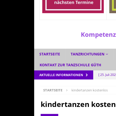
Kompetenzz
STARTSEITE
TANZRICHTUNGEN
KONTAKT ZUR TANZSCHULE GÜTH
[ 25. Juli 20
AKTUELLE INFORMATIONEN
[ 1. Juli 2026
STARTSEITE
kindertanzen kostenlos
[ 3. Juni 202
[ 5. Mai 202
kindertanzen kosten
AKTUELL