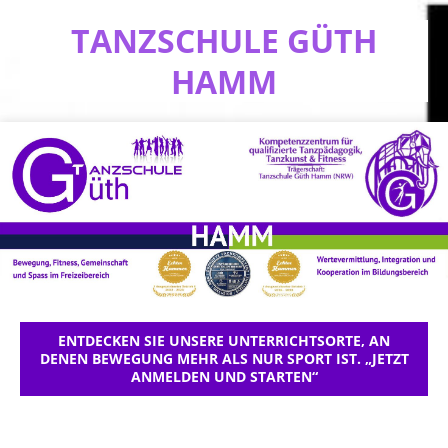
TANZSCHULE GÜTH
HAMM
ENTDECKEN SIE UNSERE UNTERRICHTSORTE, AN
DENEN BEWEGUNG MEHR ALS NUR SPORT IST. „JETZT
ANMELDEN UND STARTEN“