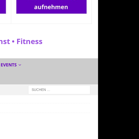
t • Fitness
EVENTS