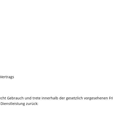
26 ]
🎉 Noch freie Plätze beim Ferienspaß der Tanzschule Güth! 💃🕺
Vertrags
cht Gebrauch und trete innerhalb der gesetzlich vorgesehenen Fr
Dienstleistung zurück: