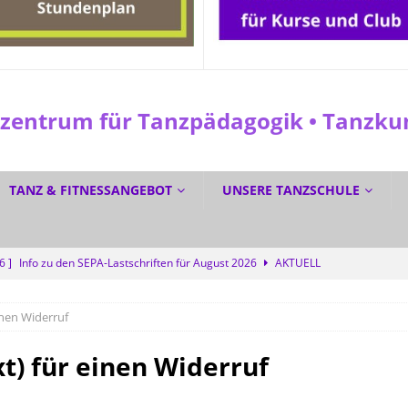
entrum für Tanzpädagogik • Tanzkuns
TANZ & FITNESSANGEBOT
UNSERE TANZSCHULE
26 ]
Info zu den SEPA-Lastschriften für August 2026
AKTUELL
 ]
☀️ Sommerferien? Bei uns wird trotzdem getanzt! 💜
SPEZIAL
inen Widerruf
6 ]
☀️ GRATIS DURCH DEN SOMMER TANZEN? Ja! 💃🕺
SPEZIAL
6 ]
Dreifacher Deutscher Meistertitel für die Tanzschule Güth
t) für einen Widerruf