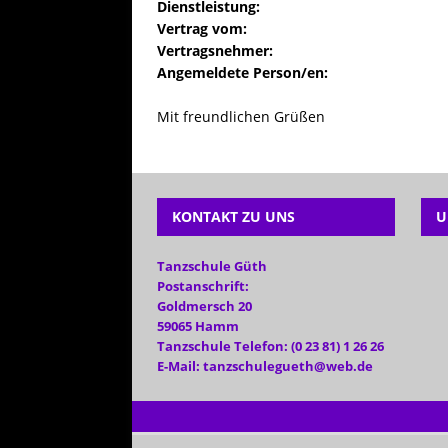
Dienstleistung:
Vertrag vom:
Vertragsnehmer:
Angemeldete Person/en:
Mit freundlichen Grüßen
KONTAKT ZU UNS
U
Tanzschule Güth
Postanschrift:
Goldmersch 20
59065 Hamm
Tanzschule Telefon: (0 23 81) 1 26 26
E-Mail: tanzschulegueth@web.de