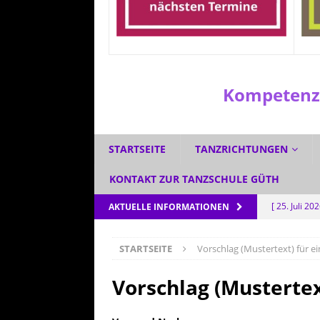
Kompetenzz
STARTSEITE
TANZRICHTUNGEN
KONTAKT ZUR TANZSCHULE GÜTH
[ 25. Juli 20
AKTUELLE INFORMATIONEN
[ 1. Juli 2026
STARTSEITE
Vorschlag (Mustertext) für e
[ 3. Juni 202
[ 5. Mai 202
Vorschlag (Mustertex
AKTUELL