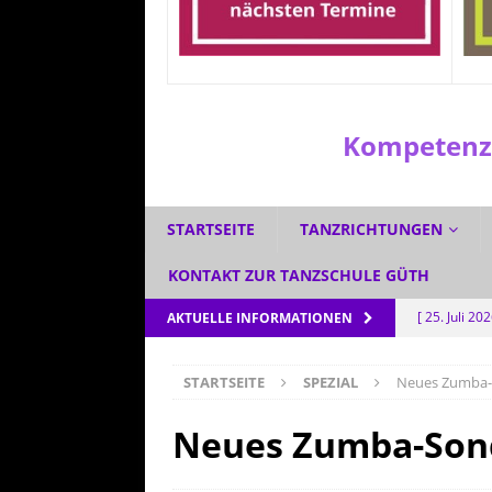
Kompetenzz
STARTSEITE
TANZRICHTUNGEN
KONTAKT ZUR TANZSCHULE GÜTH
[ 25. Juli 20
AKTUELLE INFORMATIONEN
[ 1. Juli 2026
STARTSEITE
SPEZIAL
Neues Zumba-
[ 3. Juni 202
[ 5. Mai 202
Neues Zumba-Sond
AKTUELL