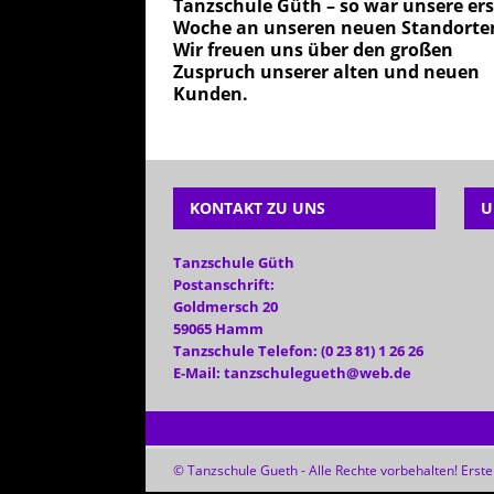
Tanzschule Güth – so war unsere ers
Woche an unseren neuen Standorte
Wir freuen uns über den großen
Zuspruch unserer alten und neuen
Kunden.
KONTAKT ZU UNS
U
Tanzschule Güth
Postanschrift:
Goldmersch 20
59065 Hamm
Tanzschule Telefon: (0 23 81) 1 26 26
E-Mail: tanzschulegueth@web.de
© Tanzschule Gueth - Alle Rechte vorbehalten! Erstel