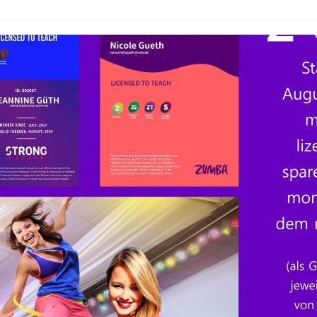
26 ]
🎉 Noch freie Plätze beim Ferienspaß der Tanzschule Güth! 💃🕺