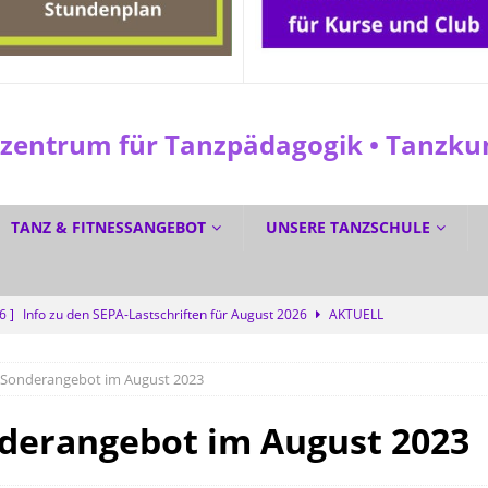
entrum für Tanzpädagogik • Tanzkuns
TANZ & FITNESSANGEBOT
UNSERE TANZSCHULE
26 ]
Info zu den SEPA-Lastschriften für August 2026
AKTUELL
 ]
☀️ Sommerferien? Bei uns wird trotzdem getanzt! 💜
SPEZIAL
Sonderangebot im August 2023
6 ]
☀️ GRATIS DURCH DEN SOMMER TANZEN? Ja! 💃🕺
SPEZIAL
6 ]
Dreifacher Deutscher Meistertitel für die Tanzschule Güth
erangebot im August 2023