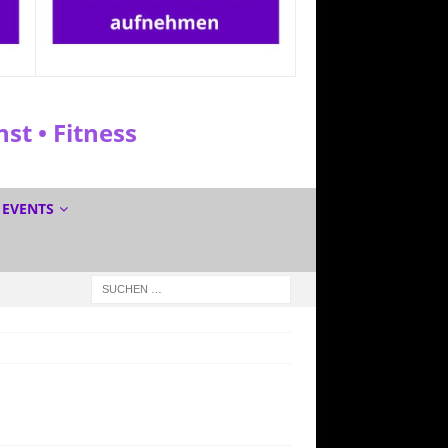
t • Fitness
EVENTS