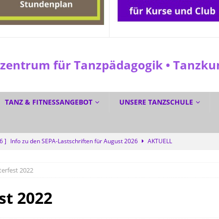
entrum für Tanzpädagogik • Tanzkuns
TANZ & FITNESSANGEBOT
UNSERE TANZSCHULE
26 ]
Info zu den SEPA-Lastschriften für August 2026
AKTUELL
 ]
☀️ Sommerferien? Bei uns wird trotzdem getanzt! 💜
SPEZIAL
terfest 2022
6 ]
☀️ GRATIS DURCH DEN SOMMER TANZEN? Ja! 💃🕺
SPEZIAL
6 ]
Dreifacher Deutscher Meistertitel für die Tanzschule Güth
st 2022