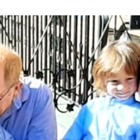
26 ]
🎉 Noch freie Plätze beim Ferienspaß der Tanzschule Güth! 💃🕺