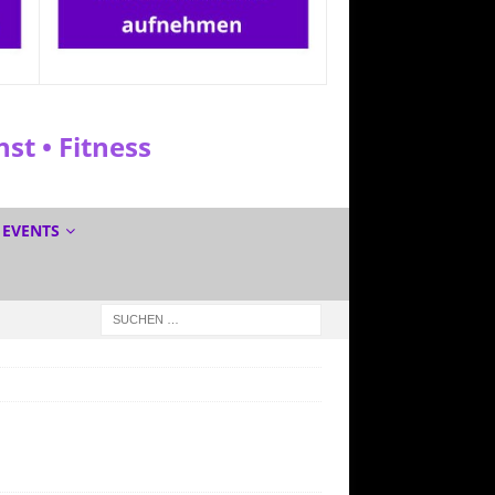
t • Fitness
EVENTS