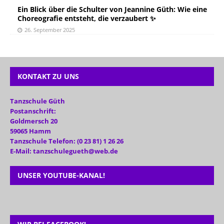
Ein Blick über die Schulter von Jeannine Güth: Wie eine
Choreografie entsteht, die verzaubert ✨
26. September 2025
KONTAKT ZU UNS
Tanzschule Güth
Postanschrift:
Goldmersch 20
59065 Hamm
Tanzschule Telefon: (0 23 81) 1 26 26
E-Mail: tanzschulegueth@web.de
UNSER YOUTUBE-KANAL!