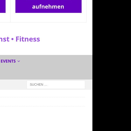
t • Fitness
EVENTS