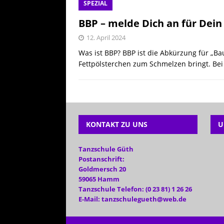
SPEZIAL
[ 25. Juli 20
BBP – melde Dich an für De
AKTUELL
12. April 2024
Was ist BBP? BBP ist die Abkürzung für „B
Fettpölsterchen zum Schmelzen bringt. Bei
KONTAKT ZU UNS
U
Tanzschule Güth
Postanschrift:
Goldmersch 20
59065 Hamm
Tanzschule Telefon: (0 23 81) 1 26 26
E-Mail: tanzschulegueth@web.de