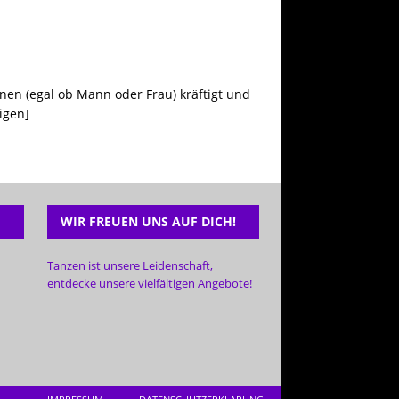
nen (egal ob Mann oder Frau) kräftigt und
igen]
WIR FREUEN UNS AUF DICH!
Tanzen ist unsere Leidenschaft,
entdecke unsere vielfältigen Angebote!