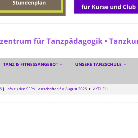
entrum für Tanzpädagogik • Tanzkuns
TANZ & FITNESSANGEBOT
UNSERE TANZSCHULE
26 ]
Info zu den SEPA-Lastschriften für August 2026
AKTUELL
 ]
☀️ Sommerferien? Bei uns wird trotzdem getanzt! 💜
SPEZIAL
6 ]
☀️ GRATIS DURCH DEN SOMMER TANZEN? Ja! 💃🕺
SPEZIAL
6 ]
Dreifacher Deutscher Meistertitel für die Tanzschule Güth