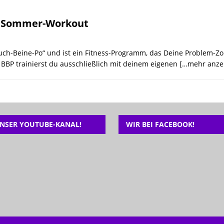
26 ]
🎉 Noch freie Plätze beim Ferienspaß der Tanzschule Güth! 💃🕺
in Sommer-Workout
auch-Beine-Po“ und ist ein Fitness-Programm, das Deine Problem-Zo
 BBP trainierst du ausschließlich mit deinem eigenen
[…mehr anze
NSER YOUTUBE-KANAL!
WIR BEI FACEBOOK!