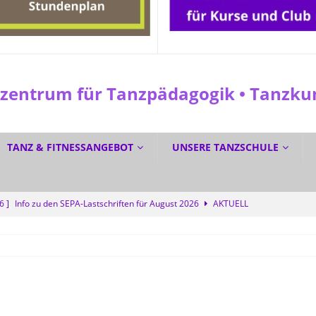
entrum für Tanzpädagogik • Tanzkuns
TANZ & FITNESSANGEBOT
UNSERE TANZSCHULE
26 ]
Info zu den SEPA-Lastschriften für August 2026
AKTUELL
 ]
☀️ Sommerferien? Bei uns wird trotzdem getanzt! 💜
SPEZIAL
6 ]
☀️ GRATIS DURCH DEN SOMMER TANZEN? Ja! 💃🕺
SPEZIAL
6 ]
Dreifacher Deutscher Meistertitel für die Tanzschule Güth