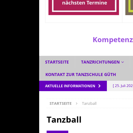
Kompetenzz
STARTSEITE
TANZRICHTUNGEN
KONTAKT ZUR TANZSCHULE GÜTH
[ 25. Juli 20
AKTUELLE INFORMATIONEN
[ 1. Juli 2026
STARTSEITE
Tanzball
[ 3. Juni 202
[ 5. Mai 202
Tanzball
AKTUELL