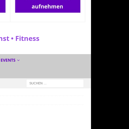
t • Fitness
EVENTS