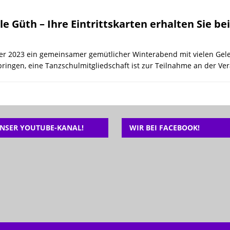
26 ]
🎉 Noch freie Plätze beim Ferienspaß der Tanzschule Güth! 💃🕺
e Güth – Ihre Eintrittskarten erhalten Sie be
r 2023 ein gemeinsamer gemütlicher Winterabend mit vielen Gel
ingen, eine Tanzschulmitgliedschaft ist zur Teilnahme an der Ve
NSER YOUTUBE-KANAL!
WIR BEI FACEBOOK!