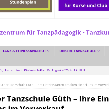
entrum für Tanzpädagogik • Tanzkuns
TANZ & FITNESSANGEBOT
UNSERE TANZSCHULE
26 ]
Info zu den SEPA-Lastschriften für August 2026
AKTUELL
 ]
☀️ Sommerferien? Bei uns wird trotzdem getanzt! 💜
SPEZIAL
23 der Tanzschule Güth – Ihre Eintrittskarten erhalten Sie bei uns im Vorver
6 ]
☀️ GRATIS DURCH DEN SOMMER TANZEN? Ja! 💃🕺
SPEZIAL
6 ]
Dreifacher Deutscher Meistertitel für die Tanzschule Güth
r Tanzschule Güth – Ihre Ein
uns im Vorverkauf