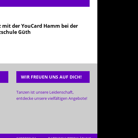
 mit der YouCard Hamm bei der
zschule Güth
WIR FREUEN UNS AUF DICH!
Tanzen ist unsere Leidenschaft,
entdecke unsere vielfältigen Angebote!