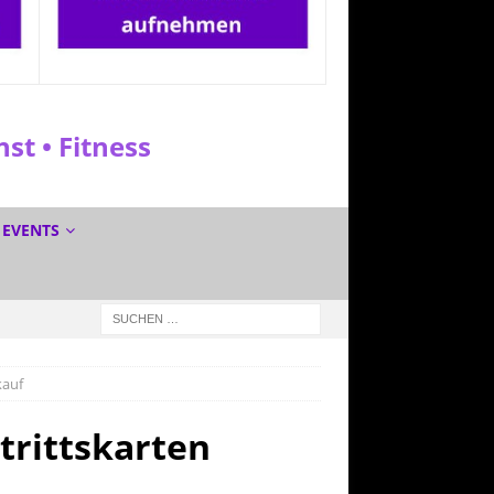
t • Fitness
EVENTS
kauf
trittskarten