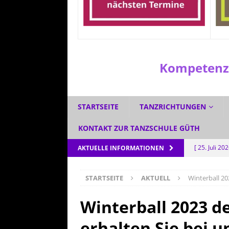
Kompetenzz
STARTSEITE
TANZRICHTUNGEN
KONTAKT ZUR TANZSCHULE GÜTH
[ 25. Juli 20
AKTUELLE INFORMATIONEN
[ 1. Juli 2026
STARTSEITE
AKTUELL
Winterball 20
[ 3. Juni 202
[ 5. Mai 202
Winterball 2023 de
AKTUELL
erhalten Sie bei 