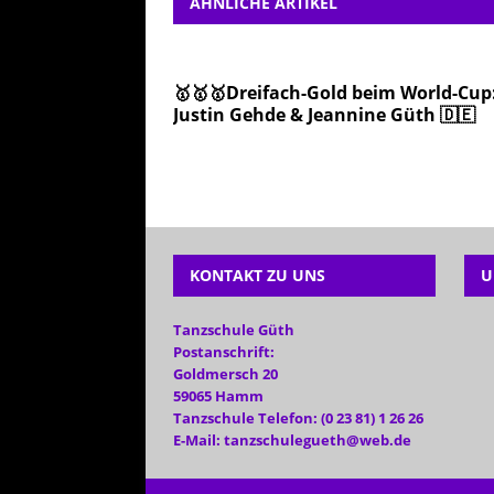
ÄHNLICHE ARTIKEL
🥇🥇🥇Dreifach-Gold beim World-Cup
Justin Gehde & Jeannine Güth 🇩🇪
KONTAKT ZU UNS
U
Tanzschule Güth
Postanschrift:
Goldmersch 20
59065 Hamm
Tanzschule Telefon: (0 23 81) 1 26 26
E-Mail: tanzschulegueth@web.de