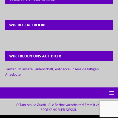
WIR BEI FACEBOOK!
WIR FREUEN UNS AUF DICH!
Tanzen ist unsere Leidenschaft, entdecke unsere vielfältigen
Angebote!
© Tanzschule Gueth - Alle Rechte vorbehalten! Erstellt von:
SPOEKENKIEKER-DESIGN
WordPress Cookie Plugin von Real Cookie Banner