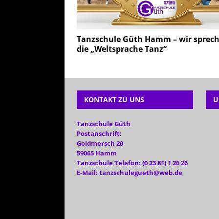
Tanzschule Güth Hamm – wir sprec
die „Weltsprache Tanz“
KONTAKT ZU UNS
U
Tanzschule Güth
Postanschrift:
Goldmersch 20
59065 Hamm
Tanzschule Telefon: (0 23 81) 1 26 26
E-Mail: tanzschulegueth@web.de