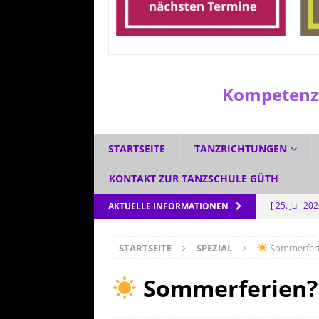
Kompetenzz
STARTSEITE
TANZRICHTUNGEN
KONTAKT ZUR TANZSCHULE GÜTH
[ 25. Juli 20
AKTUELLE INFORMATIONEN
[ 1. Juli 2026
STARTSEITE
SPEZIAL
Sommerferie
[ 3. Juni 202
[ 5. Mai 202
Sommerferien? 
AKTUELL