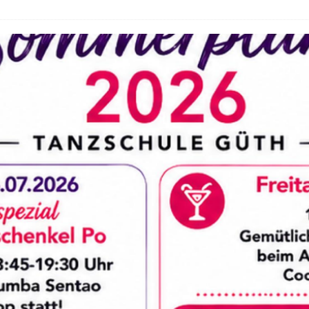
26 ]
Noch freie Plätze beim Ferienspaß der Tanzschule Güth!
ELL