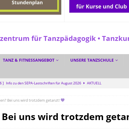
entrum für Tanzpädagogik • Tanzkuns
TANZ & FITNESSANGEBOT
UNSERE TANZSCHULE
26 ]
Info zu den SEPA-Lastschriften für August 2026
AKTUELL
 ]
Sommerferien? Bei uns wird trotzdem getanzt!
SPEZIAL
n? Bei uns wird trotzdem getanzt!
6 ]
GRATIS DURCH DEN SOMMER TANZEN? Ja!
SPEZIAL
6 ]
Dreifacher Deutscher Meistertitel für die Tanzschule Güth
Bei uns wird trotzdem geta