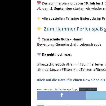
Der Sommerplan gilt
vom 19. Juli bis 2
Ab dem
2. September
starten wir wieder 
Alle speziellen Termine findest du im Fe
Zum Hammer Ferienspaß geh
Tanzschule Güth – Hamm
Bewegung. Gemeinschaft. Lebensfreude.
Da geht noch was.
#TanzschuleGüth #Hamm #Sommerferien 
#Kindertanzen #ElternKindTanzen #Fitne
Klick auf die Datei für einen Download als
sommerplan_A4_landscape_2up
Herunterladen