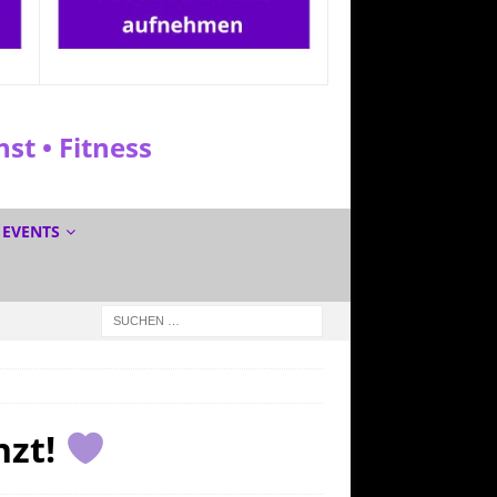
t • Fitness
EVENTS
nzt!