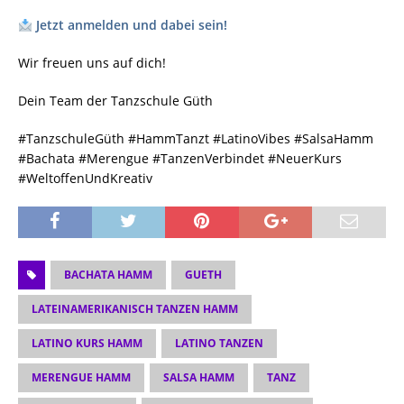
Jetzt anmelden und dabei sein!
​Wir freuen uns auf dich!
Dein Team der Tanzschule Güth
​#TanzschuleGüth #HammTanzt #LatinoVibes #SalsaHamm
#Bachata #Merengue #TanzenVerbindet #NeuerKurs
#WeltoffenUndKreativ
BACHATA HAMM
GUETH
LATEINAMERIKANISCH TANZEN HAMM
LATINO KURS HAMM
LATINO TANZEN
MERENGUE HAMM
SALSA HAMM
TANZ