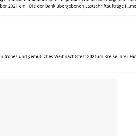
26 ]
🎉 Noch freie Plätze beim Ferienspaß der Tanzschule Güth! 💃🕺
er 2021 ein. Die der Bank übergebenen Lastschriftaufträge
[…me
n frohes und gemütliches Weihnachtsfest 2021 im Kreise Ihrer Fa