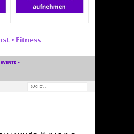
t • Fitness
EVENTS
ehen wir im aktuellen Monat die beiden