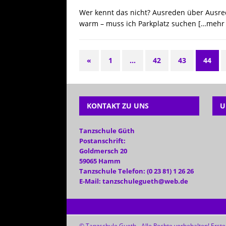
Wer kennt das nicht? Ausreden über Ausrede
warm – muss ich Parkplatz suchen
[…mehr 
«
1
…
42
43
44
KONTAKT ZU UNS
U
Tanzschule Güth
Postanschrift:
Goldmersch 20
59065 Hamm
Tanzschule Telefon: (0 23 81) 1 26 26
E-Mail: tanzschulegueth@web.de
© Tanzschule Gueth - Alle Rechte vorbehalten! Erstel