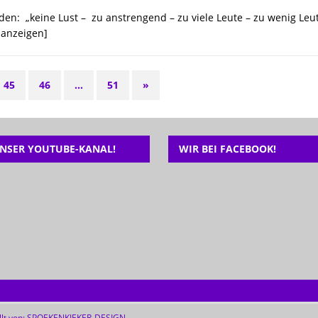
n: „keine Lust – zu anstrengend – zu viele Leute – zu wenig Leute
anzeigen]
45
46
…
51
»
NSER YOUTUBE-KANAL!
WIR BEI FACEBOOK!
lt von:
SPOEKENKIEKER-DESIGN